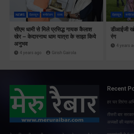
NEWS
देहरादून
मनोरंजन
राज्य
देहरादून
मनोरंज
सीएम धामी से मिले प्रसिद्ध गायक कैलाश
डीआईजी खंड
खेर – केदारनाथ धाम यात्रा के साझा किये
रंग
अनुभव
4 years 
4 years ago
Girish Gairola
Recent P
हर घर तिरंगा अभ
तीसरी बार सरकार
अध्यक्षों की महत्वप