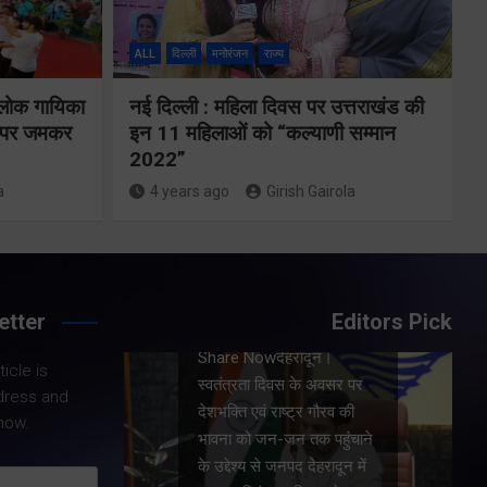
ALL
दिल्ली
मनोरंजन
राज्य
ा
 जन-
 लोक गायिका
नई दिल्ली : महिला दिवस पर उत्तराखंड की
ों पर जमकर
इन 11 महिलाओं को “कल्याणी सम्मान
चाने
2022”
तीसरी बार
a
4 years ago
Girish Gairola
सरकार के संकल्प
पर भाजपा गढ़वाल
मंडल अध्यक्षों की
etter
Editors Pick
महत्वपूर्ण बैठक
।
icle is
सम्पन्न
वसर पर
dress and
रव की
now.
हुंचाने
Share Now
ादून में