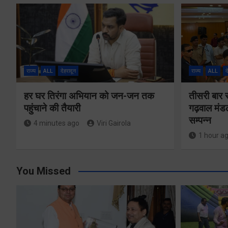
राज्य
ALL
देहरादून
राज्य
ALL
द
हर घर तिरंगा अभियान को जन-जन तक
तीसरी बार 
पहुंचाने की तैयारी
गढ़वाल मंडल 
सम्पन्न
4 minutes ago
Viri Gairola
1 hour a
You Missed