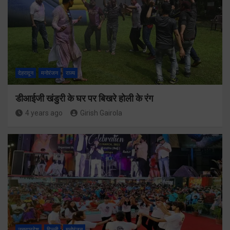
देहरादून
मनोरंजन
राज्य
डीआईजी खंडुरी के घर पर बिखरे होली के रंग
4 years ago
Girish Gairola
उत्तरप्रदेश
दिल्ली
मनोरंजन