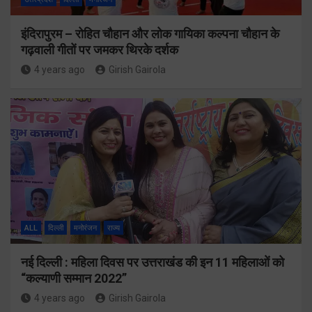
इंदिरापुरम – रोहित चौहान और लोक गायिका कल्पना चौहान के
गढ़वाली गीतों पर जमकर थिरके दर्शक
4 years ago
Girish Gairola
ALL
दिल्ली
मनोरंजन
राज्य
नई दिल्ली : महिला दिवस पर उत्तराखंड की इन 11 महिलाओं को
“कल्याणी सम्मान 2022”
4 years ago
Girish Gairola