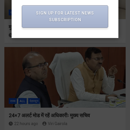
SIGN UP FOR LATEST NEWS
राज्य
ALL
देहरादून
SUBSCRIPTION
मुख्यमंत्री से महानिदेशक एनसीसी ने की शिष्टाचार भेंट
22 hours ago
Viri Gairola
राज्य
ALL
देहरादून
24×7 अलर्ट मोड में रहें अधिकारीः मुख्य सचिव
22 hours ago
Viri Gairola