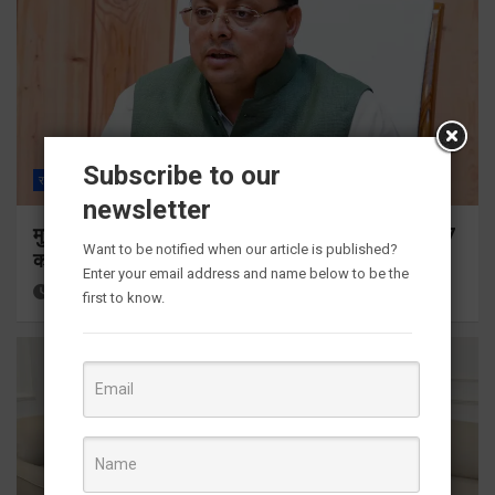
Subscribe to our
राज्य
ALL
देहरादून
newsletter
मुख्यमंत्री ने प्रदान की विभिन्न विकास योजनाओं के लिए 1967
Want to be notified when our article is published?
करोड़ की वित्तीय स्वीकृति
Enter your email address and name below to be the
20 hours ago
Viri Gairola
first to know.