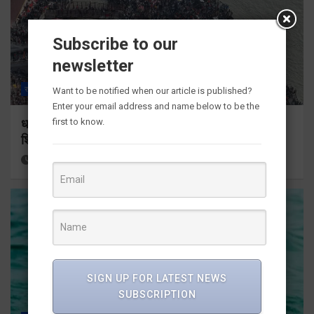
Subscribe to our
newsletter
राज्य
ALL
हरिद्वार
Want to be notified when our article is published?
Enter your email address and name below to be the
first to know.
धर्मनगरी हुई शिवभक्तों से गुलजार, जहां तक नजर डालों
शिवभक्त ही शिवभक्त
16 hours ago
Viri Gairola
SIGN UP FOR LATEST NEWS
SUBSCRIPTION