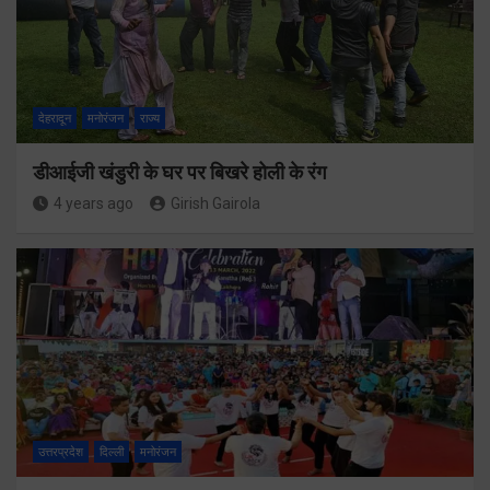
देहरादून
मनोरंजन
राज्य
डीआईजी खंडुरी के घर पर बिखरे होली के रंग
4 years ago
Girish Gairola
उत्तरप्रदेश
दिल्ली
मनोरंजन