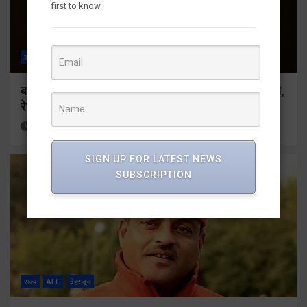
first to know.
राज्य
ALL
देहरादून
बनबसा रेलवे स्टेशन पर अब रुकेगी अछनेरा-टनकपुर एक्सप्रेस,
रेल मंत्री ने दी स्वीकृति
12 minutes ago
Viri Gairola
SIGN UP FOR LATEST NEWS
SUBSCRIPTION
राज्य
ALL
देहरादून