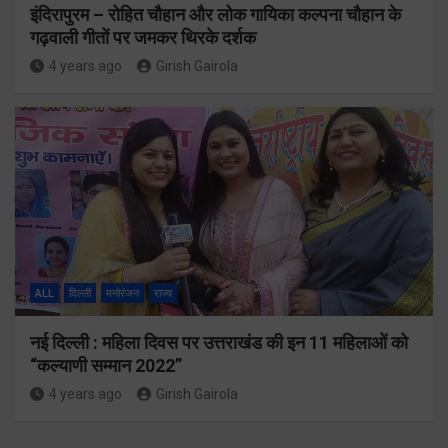
इंदिरापुरम – रोहित चौहान और लोक गायिका कल्पना चौहान के
गढ़वाली गीतों पर जमकर थिरके दर्शक
4 years ago
Girish Gairola
ALL
दिल्ली
मनोरंजन
राज्य
नई दिल्ली : महिला दिवस पर उत्तराखंड की इन 11 महिलाओं को
“कल्याणी सम्मान 2022”
4 years ago
Girish Gairola