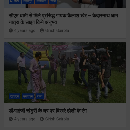
NEWS
देहरादून
मनोरंजन
राज्य
सीएम धामी से मिले प्रसिद्ध गायक कैलाश खेर – केदारनाथ धाम
यात्रा के साझा किये अनुभव
4 years ago
Girish Gairola
देहरादून
मनोरंजन
राज्य
डीआईजी खंडुरी के घर पर बिखरे होली के रंग
4 years ago
Girish Gairola