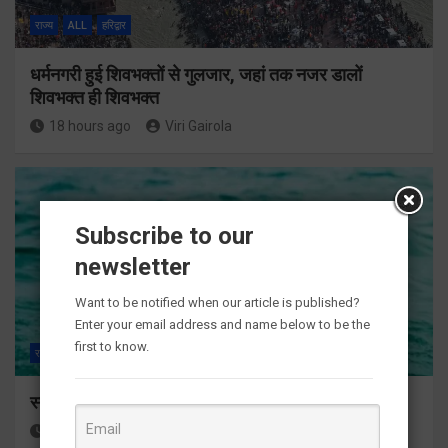
राज्य
ALL
हरिद्वार
धर्मनगरी हुई शिवभक्तों से गुलजार, जहां तक नजर डालों
शिवभक्त ही शिवभक्त
18 hours ago
Viri Gairola
Subscribe to our
newsletter
Want to be notified when our article is published?
Enter your email address and name below to be the
first to know.
राज्य
ALL
हरिद्वार
स्नान के दौरान कांवडिया तेज बहाव की चपेट में आकर बहा
18 hours ago
Viri Gairola