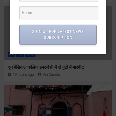
SIGN UP FOR LATEST NEWS
SUBSCRIPTION
राज्य
ALL
देहरादून
दून मेडिकल कॉलेज इमरजेंसी में दो गुटों में मारपीट
19 hours ago
Viri Gairola