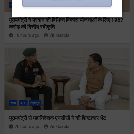
राज्य
ALL
देहरादून
मुख्यमंत्री ने प्रदान की विभिन्न विकास योजनाओं के लिए 1967
करोड़ की वित्तीय स्वीकृति
18 hours ago
Viri Gairola
राज्य
ALL
देहरादून
मुख्यमंत्री से महानिदेशक एनसीसी ने की शिष्टाचार भेंट
20 hours ago
Viri Gairola