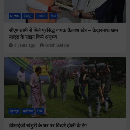
NEWS
देहरादून
मनोरंजन
राज्य
सीएम धामी से मिले प्रसिद्ध गायक कैलाश खेर – केदारनाथ धाम
यात्रा के साझा किये अनुभव
4 years ago
Girish Gairola
देहरादून
मनोरंजन
राज्य
डीआईजी खंडुरी के घर पर बिखरे होली के रंग