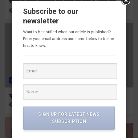
स्नान के दौरान कांवडिया तेज बहाव की चपेट में आकर बहा
Subscribe to our
18 hours ago
Viri Gairola
newsletter
Want to be notified when our article is published?
Enter your email address and name below to be the
first to know.
राज्य
ALL
देहरादून
दून मेडिकल कॉलेज इमरजेंसी में दो गुटों में मारपीट
19 hours ago
Viri Gairola
SIGN UP FOR LATEST NEWS
SUBSCRIPTION