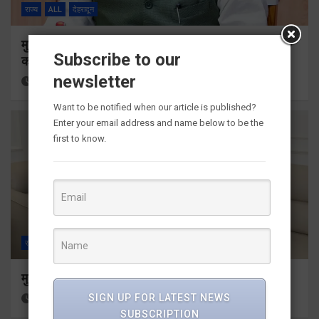
राज्य
ALL
देहरादून
मुख्यमंत्री ने प्रदान की विभिन्न विकास योजनाओं के लिए 1967
Subscribe to our
करोड़ की वित्तीय स्वीकृति
newsletter
14 hours ago
Viri Gairola
Want to be notified when our article is published?
Enter your email address and name below to be the
first to know.
राज्य
ALL
देहरादून
मुख्यमंत्री से महानिदेशक एनसीसी ने की शिष्टाचार भेंट
SIGN UP FOR LATEST NEWS
16 hours ago
Viri Gairola
SUBSCRIPTION