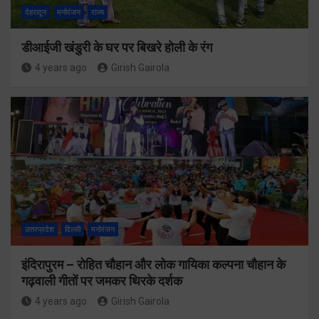
देहरादून
मनोरंजन
राज्य
डीआईजी खंडुरी के घर पर बिखरे होली के रंग
4 years ago
Girish Gairola
उत्तरप्रदेश
दिल्ली
मनोरंजन
इंदिरापुरम – रोहित चौहान और लोक गायिका कल्पना चौहान के
गढ़वाली गीतों पर जमकर थिरके दर्शक
4 years ago
Girish Gairola