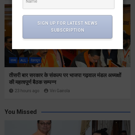
SIGN UP FOR LATEST NEWS
SUBSCRIPTION
राज्य
ALL
देहरादून
तीसरी बार सरकार के संकल्प पर भाजपा गढ़वाल मंडल अध्यक्षों
की महत्वपूर्ण बैठक सम्पन्न
23 hours ago
Viri Gairola
You Missed