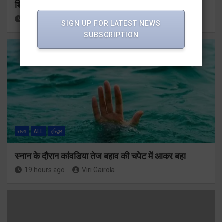
शिवभक्त ही शिवभक्त
19 hours ago
Viri Gairola
SIGN UP FOR LATEST NEWS
SUBSCRIPTION
राज्य
ALL
हरिद्वार
स्नान के दौरान कांवडिया तेज बहाव की चपेट में आकर बहा
19 hours ago
Viri Gairola