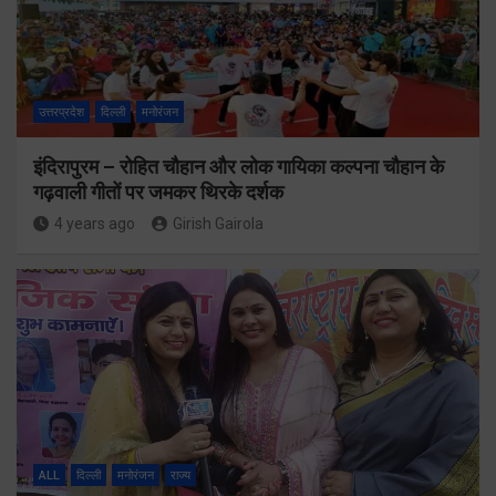
उत्तरप्रदेश
दिल्ली
मनोरंजन
इंदिरापुरम – रोहित चौहान और लोक गायिका कल्पना चौहान के
गढ़वाली गीतों पर जमकर थिरके दर्शक
4 years ago
Girish Gairola
ALL
दिल्ली
मनोरंजन
राज्य