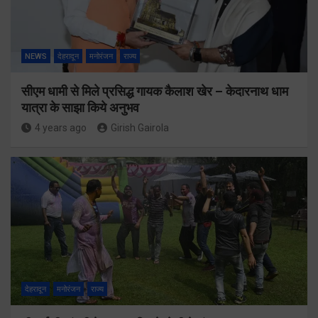
NEWS
देहरादून
मनोरंजन
राज्य
सीएम धामी से मिले प्रसिद्ध गायक कैलाश खेर – केदारनाथ धाम
यात्रा के साझा किये अनुभव
4 years ago
Girish Gairola
देहरादून
मनोरंजन
राज्य