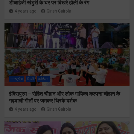
डीआईजी खंडुरी के घर पर बिखरे होली के रंग
4 years ago
Girish Gairola
उत्तरप्रदेश
दिल्ली
मनोरंजन
इंदिरापुरम – रोहित चौहान और लोक गायिका कल्पना चौहान के
गढ़वाली गीतों पर जमकर थिरके दर्शक
4 years ago
Girish Gairola