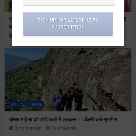
राज्य
ALL
उत्तरकाशी
सीएचसी नौगांव की बदहाली को लेकर ढोल दमाऊं के साथ सड़कों
SIGN UP FOR LATEST NEWS
पर उतरे लोग
SUBSCRIPTION
2 months ago
Girish Gairola
राज्य
ALL
उत्तरकाशी
बीमार महिला को डंडी कंडी में उठाकर 11 किमी चले ग्रामीण
2 months ago
Girish Gairola