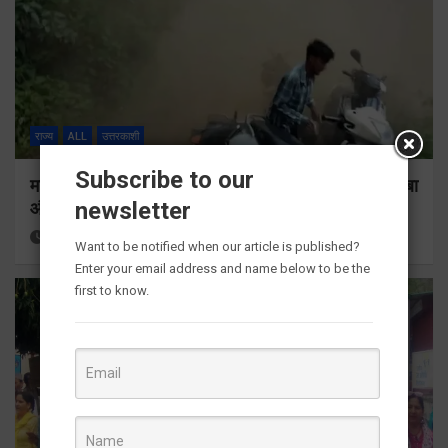
राज्य
ALL
उत्तरकाशी
Subscribe to our
महिडांडा-संग्राली मार्ग पर भारी भूस्खलन, लगातार गिर रहा मलबा
newsletter
और बोल्डर
1 week ago
Viri Gairola
Want to be notified when our article is published?
Enter your email address and name below to be the
first to know.