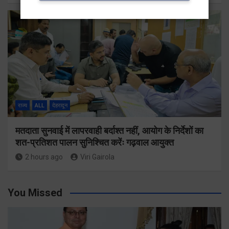
राज्य
ALL
देहरादून
मतदाता सुनवाई में लापरवाही बर्दाश्त नहीं, आयोग के निर्देशों का
शत-प्रतिशत पालन सुनिश्चित करेंः गढ़वाल आयुक्त
2 hours ago
Viri Gairola
You Missed