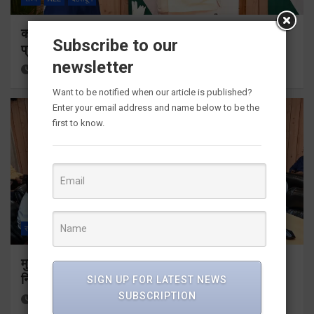
कॉमनवेल्थ गेम्स 2026 के उत्तराखंड के पदक विजेताओं और
Subscribe to our
प्रशिक्षकों को मुख्यमंत्री धामी ने किया सम्मानित
newsletter
55 minutes ago
Viri Gairola
Want to be notified when our article is published?
Enter your email address and name below to be the
first to know.
राज्य
ALL
देहरादून
मुख्यमंत्री धामी ने उत्तराखंड क्रीड़ा विश्वविद्यालय गौलापार के
निर्माण कार्यों की समीक्षा की
SIGN UP FOR LATEST NEWS
SUBSCRIPTION
1 hour ago
Viri Gairola