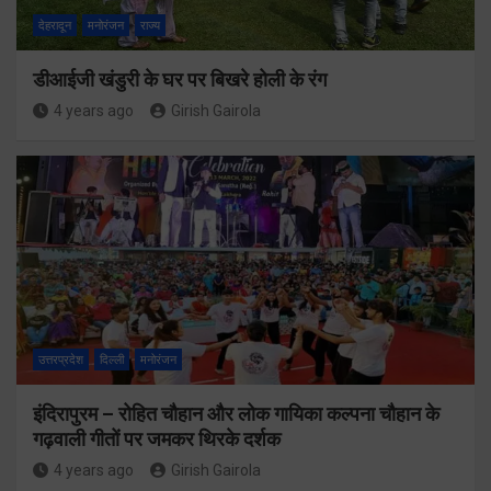
देहरादून
मनोरंजन
राज्य
डीआईजी खंडुरी के घर पर बिखरे होली के रंग
4 years ago
Girish Gairola
उत्तरप्रदेश
दिल्ली
मनोरंजन
इंदिरापुरम – रोहित चौहान और लोक गायिका कल्पना चौहान के
गढ़वाली गीतों पर जमकर थिरके दर्शक
4 years ago
Girish Gairola