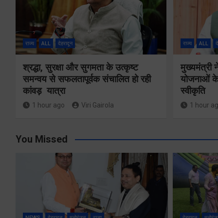
राज्य
ALL
देहरादून
राज्य
ALL
द
श्रद्धा, सुरक्षा और सुगमता के उत्कृष्ट
मुख्यमंत्री
समन्वय से सफलतापूर्वक संचालित हो रही
योजनाओं के
कांवड़ यात्रा
स्वीकृति
1 hour ago
Viri Gairola
1 hour a
You Missed
NEWS
देहरादून
मनोरंजन
राज्य
देहरादून
मनोरंज