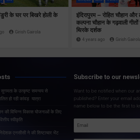
उत्कृष्ट समन
ुरी के घर पर बिखरे होली के
इंदिरापुरम – रोहित चौहान और
से सफलतापू
24×7 अलर्ट मोड
कल्पना चौहान के गढ़वाली गीत
संचालित हो 
थिरके दर्शक
में रहें अधिकारीः
ago
Girish Gairola
कांवड़ यात्र
4 years ago
Girish Gairol
मुख्य सचिव
Share Now
Share Now
osts
Subscribe to our newsl
और सुगमता के उत्कृष्ट समन्वय से
Want to be notified when our art
Share Nowदेहरादून
Share Nowदेहरादून। मुख्य
published? Enter your email ad
लित हो रही कांवड़ यात्रा
मुख्यमंत्री पुष्कर सिंह 
सचिव आनंद बर्द्धन ने गुरुवार को
name below to be the first to k
कुशल नेतृत्व एवं राज्
राज्य आपातकालीन परिचालन
्रदान की विभिन्न विकास योजनाओं के लिए
प्रभावी व्यवस्थाओं के 
केंद्र पहुंचकर प्रदेश में लगातार
त्तीय स्वीकृति
उत्तराखंड में कांवड़ यात्
हो रही वर्षा तथा बारिश के कारण
तरह व्यवस्थित, सुरक्षि
हानिदेशक एनसीसी ने की शिष्टाचार भेंट
उत्पन्न स्थिति की विस्तृत समीक्षा
सुचारु रूप से संचालित