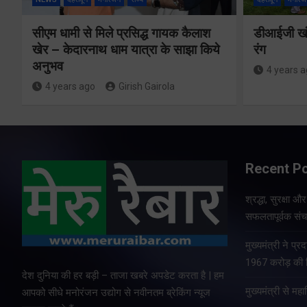
सीएम धामी से मिले प्रसिद्ध गायक कैलाश
डीआईजी खंड
खेर – केदारनाथ धाम यात्रा के साझा किये
रंग
अनुभव
4 years 
4 years ago
Girish Gairola
Recent P
श्रद्धा, सुरक्षा 
सफलतापूर्वक संचा
मुख्यमंत्री ने प
1967 करोड़ की वि
देश दुनिया की हर बड़ी – ताजा खबरे अपडेट करता है | हम
मुख्यमंत्री से म
आपको सीधे मनोरंजन उद्योग से नवीनतम ब्रेकिंग न्यूज