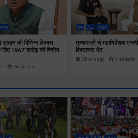
ेहरादून
राज्य
ALL
देहरादून
 ने प्रदान की विभिन्न विकास
मुख्यमंत्री से महानिदेशक एनस
 लिए 1967 करोड़ की वित्तीय
शिष्टाचार भेंट
3 hours ago
Viri Gairola
go
Viri Gairola
श्रद्धा, सुरक
सुगमता के
न
राज्य
उत्तरप्रदेश
दिल्ली
मनोरंजन