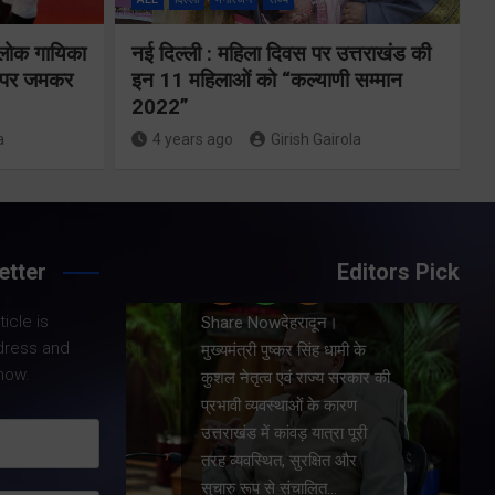
विकास योजनाओं
्वय
के लिए 1967
 लोक गायिका
नई दिल्ली : महिला दिवस पर उत्तराखंड की
र्वक
करोड़ की वित्तीय
ों पर जमकर
इन 11 महिलाओं को “कल्याणी सम्मान
रही
2022”
स्वीकृति
ा
a
4 years ago
Girish Gairola
Share Now
etter
Editors Pick
Share Nowदेहरादून।
icle is
।
मुख्यमंत्री पुष्कर सिंह धामी ने
dress and
धामी के
प्रदेश में शहरी आधारभूत
now.
य सरकार की
सुविधाओं के सुदृढ़ीकरण तथा
कारण
जीआईएस आधारित जल-निकासी
रा पूरी
योजना के लिए कुल 1967 करोड़
त और
की वित्तीय स्वीकृति प्रदान की है।
…
…