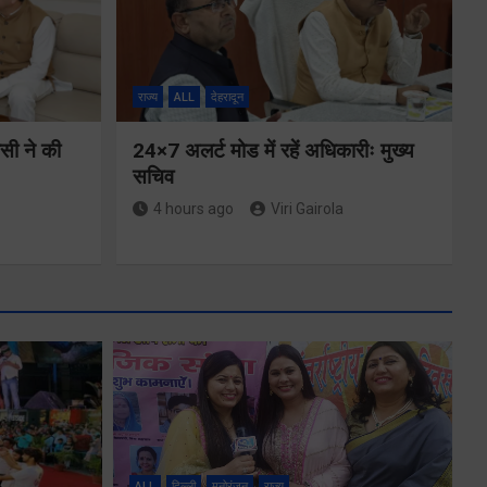
राज्य
ALL
देहरादून
ीसी ने की
24×7 अलर्ट मोड में रहें अधिकारीः मुख्य
सचिव
4 hours ago
Viri Gairola
मुख्यमंत्री ने
्षा और
प्रदान की विभिन्न
ALL
दिल्ली
मनोरंजन
राज्य