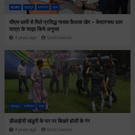
NEWS
देहरादून
मनोरंजन
राज्य
सीएम धामी से मिले प्रसिद्ध गायक कैलाश खेर – केदारनाथ धाम
यात्रा के साझा किये अनुभव
4 years ago
Girish Gairola
देहरादून
मनोरंजन
राज्य
डीआईजी खंडुरी के घर पर बिखरे होली के रंग
4 years ago
Girish Gairola