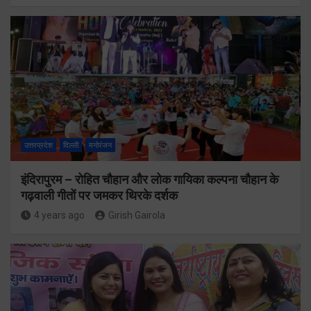
उत्तरप्रदेश
दिल्ली
मनोरंजन
इंदिरापुरम – रोहित चौहान और लोक गायिका कल्पना चौहान के
गढ़वाली गीतों पर जमकर थिरके दर्शक
4 years ago
Girish Gairola