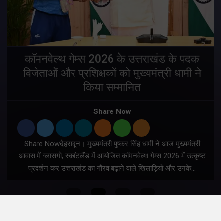
य
कॉमनवेल्थ गेम्स 2026 के उत्तराखंड के पदक
विजेताओं और प्रशिक्षकों को मुख्यमंत्री धामी ने
किया सम्मानित
य
Share Now
Share Nowदेहरादून। मुख्यमंत्री पुष्कर सिंह धामी ने आज मुख्यमंत्री
आवास में ग्लासगो, स्कॉटलैंड में आयोजित कॉमनवेल्थ गेम्स 2026 में उत्कृष्ट
प्रदर्शन कर उत्तराखंड का गौरव बढ़ाने वाले खिलाड़ियों और उनके…