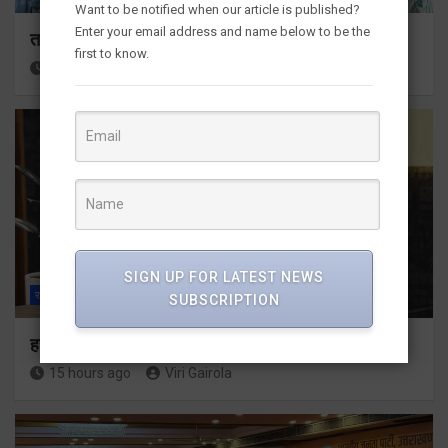
Want to be notified when our article is published?
Enter your email address and name below to be the
तकनीकी शिक्षा विभाग प्रदेशभर में आयोजित करेगा रोजगार मेले
first to know.
14 hours ago
Viri Gairola
SIGN UP FOR LATEST NEWS
राज्य
ALL
देहरादून
SUBSCRIPTION
हर घर तिरंगा अभियान को जन-जन तक पहुंचाने की तैयारी
15 hours ago
Viri Gairola