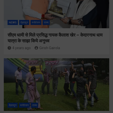
NEWS
देहरादून
मनोरंजन
राज्य
सीएम धामी से मिले प्रसिद्ध गायक कैलाश खेर – केदारनाथ धाम
यात्रा के साझा किये अनुभव
4 years ago
Girish Gairola
देहरादून
मनोरंजन
राज्य