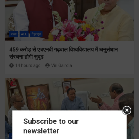
राज्य
ALL
देहरादून
459 करोड़ से एचएनबी गढ़वाल विश्वविद्यालय में अनुसंधान
संरचना होगी सुदृढ
14 hours ago
Viri Gairola
Subscribe to our
newsletter
राज्य
ALL
देहरादून