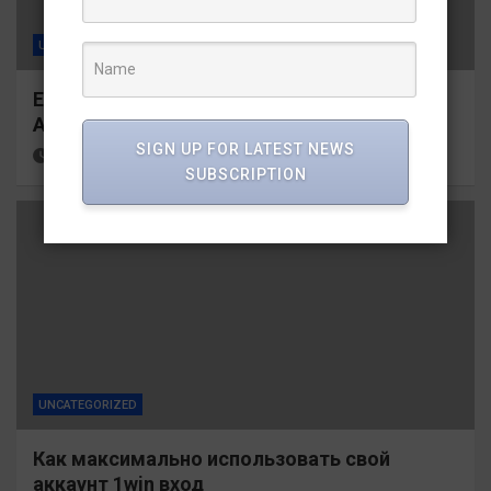
UNCATEGORIZED
Exploring the Benefits of Casino Online Non
AAMS Options
SIGN UP FOR LATEST NEWS
2 months ago
Girish Gairola
SUBSCRIPTION
UNCATEGORIZED
Как максимально использовать свой
аккаунт 1win вход