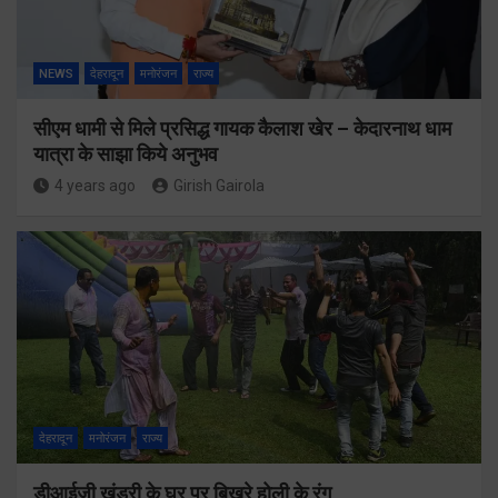
NEWS
देहरादून
मनोरंजन
राज्य
सीएम धामी से मिले प्रसिद्ध गायक कैलाश खेर – केदारनाथ धाम
यात्रा के साझा किये अनुभव
4 years ago
Girish Gairola
देहरादून
मनोरंजन
राज्य
डीआईजी खंडुरी के घर पर बिखरे होली के रंग