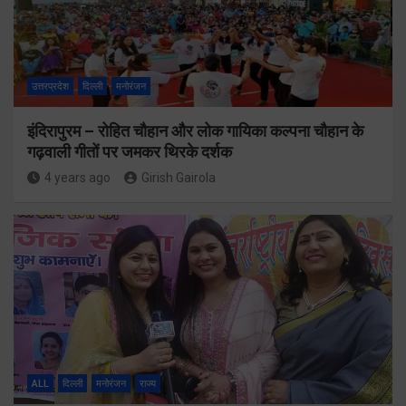
उत्तरप्रदेश
दिल्ली
मनोरंजन
इंदिरापुरम – रोहित चौहान और लोक गायिका कल्पना चौहान के
गढ़वाली गीतों पर जमकर थिरके दर्शक
4 years ago
Girish Gairola
ALL
दिल्ली
मनोरंजन
राज्य