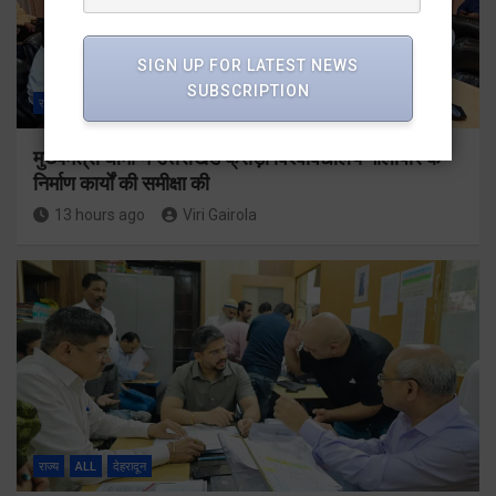
SIGN UP FOR LATEST NEWS
SUBSCRIPTION
राज्य
ALL
देहरादून
मुख्यमंत्री धामी ने उत्तराखंड क्रीड़ा विश्वविद्यालय गौलापार के
निर्माण कार्यों की समीक्षा की
13 hours ago
Viri Gairola
राज्य
ALL
देहरादून