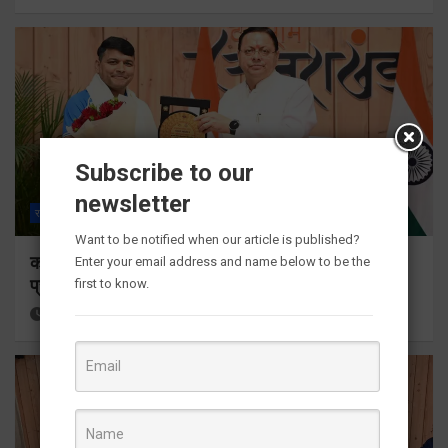
Subscribe to our
newsletter
राज्य
ALL
देहरादून
Want to be notified when our article is published?
कॉमनवेल्थ गेम्स 2026 के उत्तराखंड के पदक विजेताओं और
Enter your email address and name below to be the
प्रशिक्षकों को मुख्यमंत्री धामी ने किया सम्मानित
first to know.
12 hours ago
Viri Gairola