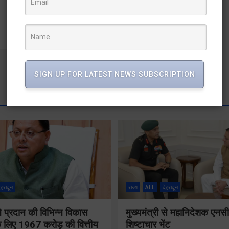
पहाड़ की बेटियों को मिला खेलने का हक़! DMF से 10 लाख की
सौगात
SIGN UP FOR LATEST NEWS SUBSCRIPTION
ेहरादून
राज्य
ALL
देहरादून
 ने प्रदान की विभिन्न विकास
मुख्यमंत्री से महानिदेशक एनस
 लिए 1967 करोड़ की वित्तीय
शिष्टाचार भेंट