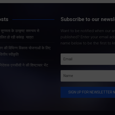
Share Now
Share Now
osts
Subscribe to our newsl
और सुगमता के उत्कृष्ट समन्वय से
Want to be notified when our art
Share Nowदेहरादून
Share Nowदेहरादून। मुख्य
published? Enter your email ad
लित हो रही कांवड़ यात्रा
मुख्यमंत्री पुष्कर सिंह 
सचिव आनंद बर्द्धन ने गुरुवार को
name below to be the first to k
कुशल नेतृत्व एवं राज्
राज्य आपातकालीन परिचालन
्रदान की विभिन्न विकास योजनाओं के लिए
प्रभावी व्यवस्थाओं के 
केंद्र पहुंचकर प्रदेश में लगातार
त्तीय स्वीकृति
उत्तराखंड में कांवड़ यात्
हो रही वर्षा तथा बारिश के कारण
तरह व्यवस्थित, सुरक्षि
हानिदेशक एनसीसी ने की शिष्टाचार भेंट
उत्पन्न स्थिति की विस्तृत समीक्षा
सुचारु रूप से संचालित
की।…