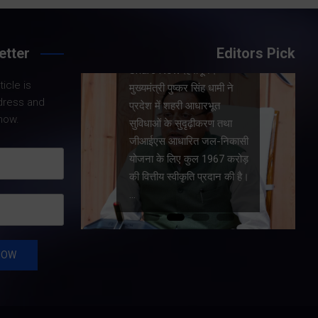
etter
Editors Pick
Share Nowदेहरादून।
icle is
।
मुख्यमंत्री पुष्कर सिंह धामी ने
dress and
धामी के
प्रदेश में शहरी आधारभूत
now.
य सरकार की
सुविधाओं के सुदृढ़ीकरण तथा
कारण
जीआईएस आधारित जल-निकासी
रा पूरी
योजना के लिए कुल 1967 करोड़
त और
की वित्तीय स्वीकृति प्रदान की है।
…
…