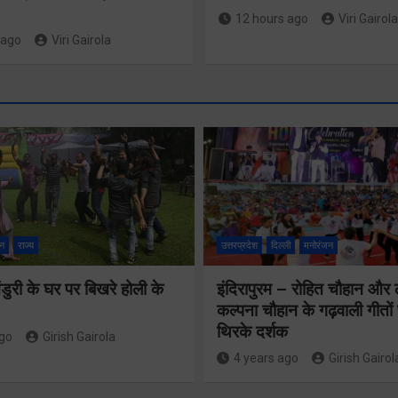
12 hours ago
Viri Gairola
 ago
Viri Gairola
श्रद्धा, सुरक
सुगमता के
न
राज्य
उत्तरप्रदेश
दिल्ली
मनोरंजन
उत्कृष्ट समन
ुरी के घर पर बिखरे होली के
इंदिरापुरम – रोहित चौहान और
से सफलतापू
24×7 अलर्ट मोड
कल्पना चौहान के गढ़वाली गीत
संचालित हो 
थिरके दर्शक
में रहें अधिकारीः
ago
Girish Gairola
कांवड़ यात्र
4 years ago
Girish Gairol
मुख्य सचिव