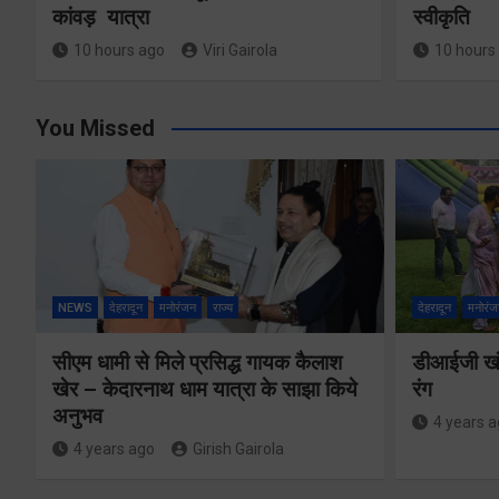
कांवड़ यात्रा
स्वीकृति
10 hours ago
Viri Gairola
10 hours
You Missed
NEWS
देहरादून
मनोरंजन
राज्य
देहरादून
मनोरंज
सीएम धामी से मिले प्रसिद्ध गायक कैलाश
डीआईजी खंड
खेर – केदारनाथ धाम यात्रा के साझा किये
रंग
अनुभव
4 years 
4 years ago
Girish Gairola