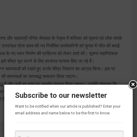
राणा और महामंत्री योगेश सेमवाल के नेतृत्व में शनिवार को सूचना एवं लोक संपर्क
उत्तरांचल प्रेस क्लब की नव निर्वाचित कार्यकारिणी को चुनाव में जीत की बधाई
 क्लब के नए भवन निर्माण की प्रक्रिया को लेकर वार्ता की। सूचना महानिदेशक
र इसे शीघ्र पूरा करने के लिए हरसंभव प्रयास किए जा रहे हैं।
 विभिन्न समस्याओं को रखते हुए उनके शीघ्र निवारण का आग्रह किया। इस पर
कार की समस्याओं का समयबद्ध समाधान किया जाएगा।
बद्ध है और उन्हें हर स्तर पर सहयोग प्रदान किया जाएगा। उन्होंने दोहराया कि
सन गंभीरता से कार्य कर रहा है। इस अवसर पर उत्तरांचल प्रेस क्लब के अध्यक्ष
Subscribe to our newsletter
री शिवेश शर्मा एवं मीना नेगी, कोषाध्यक्ष मनीष डंगवाल, कार्यकारिणी सदस्य रश्मि
Want to be notified when our article is published? Enter your
email address and name below to be the first to know.