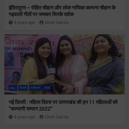
इंदिरापुरम – रोहित चौहान और लोक गायिका कल्पना चौहान के
गढ़वाली गीतों पर जमकर थिरके दर्शक
4 years ago
Girish Gairola
ALL
दिल्ली
मनोरंजन
राज्य
नई दिल्ली : महिला दिवस पर उत्तराखंड की इन 11 महिलाओं को
“कल्याणी सम्मान 2022”
4 years ago
Girish Gairola