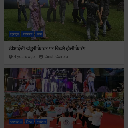
देहरादून
मनोरंजन
राज्य
डीआईजी खंडुरी के घर पर बिखरे होली के रंग
4 years ago
Girish Gairola
उत्तरप्रदेश
दिल्ली
मनोरंजन