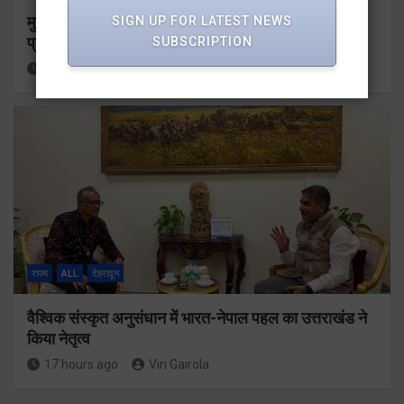
मुख्यमंत्री के दिशा-निर्देशों में पीएम आवास योजना (शहरी) की
SIGN UP FOR LATEST NEWS
प्रगति की हुई समीक्षा
SUBSCRIPTION
15 hours ago
Viri Gairola
राज्य
ALL
देहरादून
वैश्विक संस्कृत अनुसंधान में भारत-नेपाल पहल का उत्तराखंड ने
किया नेतृत्व
17 hours ago
Viri Gairola