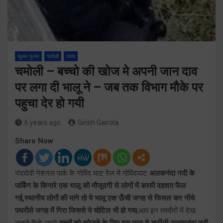
खुसर फुसर
चमोली
राज्य
चमोली – बच्चो की खोज मे अपनी जान दाव
पर लगा दी भालू ने – जब तक विभाग मौके पर
पहुचा देर हो गयी
6 years ago
Girish Gairola
Share Now
नंदादेवी नेशनल पार्क के गोविंद घाट रेंज में गोविंदघाट
अलकनंदा नदी के
पार्किंग के किनारे एक भालू की मौजूदगी से लोगों में काफी दहशत फैल
गई,स्थानीय लोगों की माने तो ये भालू एक ऊँची जगह से फिसल कर नीचे
पथरीले जगह में गिरा जिससे ये चोटिल भी हो गया
,आप इन तस्वीरों में देख
सकते कैसे अपने
बच्चों को खोजने के लिए इस भालू ने बर्फ़ीली अलकनंदा नदी