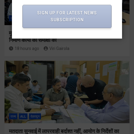
SIGN UP FOR LATEST NEWS
राज्य
ALL
देहरादून
SUBSCRIPTION
मुख्यमंत्री धामी ने उत्तराखंड क्रीड़ा विश्वविद्यालय गौलापार के
निर्माण कार्यों की समीक्षा की
18 hours ago
Viri Gairola
राज्य
ALL
देहरादून
मतदाता सुनवाई में लापरवाही बर्दाश्त नहीं, आयोग के निर्देशों का