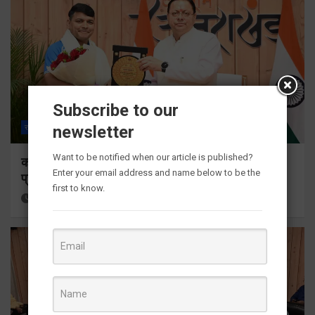
Subscribe to our
newsletter
राज्य
ALL
देहरादून
Want to be notified when our article is published?
कॉमनवेल्थ गेम्स 2026 के उत्तराखंड के पदक विजेताओं और
Enter your email address and name below to be the
प्रशिक्षकों को मुख्यमंत्री धामी ने किया सम्मानित
first to know.
18 hours ago
Viri Gairola