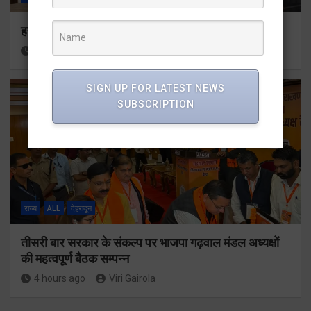
हर घर तिरंगा अभियान को जन-जन तक पहुंचाने की तैयारी
3 hours ago
Viri Gairola
SIGN UP FOR LATEST NEWS
SUBSCRIPTION
राज्य
ALL
देहरादून
तीसरी बार सरकार के संकल्प पर भाजपा गढ़वाल मंडल अध्यक्षों
की महत्वपूर्ण बैठक सम्पन्न
4 hours ago
Viri Gairola