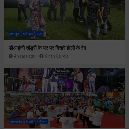
देहरादून
मनोरंजन
राज्य
डीआईजी खंडुरी के घर पर बिखरे होली के रंग
4 years ago
Girish Gairola
उत्तरप्रदेश
दिल्ली
मनोरंजन