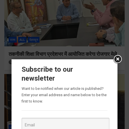
राज्य
ALL
देहरादून
तकनीकी शिक्षा विभाग प्रदेशभर में आयोजित करेगा रोजगार मेले
2 hours ago
Viri Gairola
Subscribe to our
newsletter
Want to be notified when our article is published?
Enter your email address and name below to be the
first to know.
राज्य
ALL
देहरादून