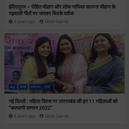
इंदिरापुरम – रोहित चौहान और लोक गायिका कल्पना चौहान के
गढ़वाली गीतों पर जमकर थिरके दर्शक
4 years ago
Girish Gairola
ALL
दिल्ली
मनोरंजन
राज्य
नई दिल्ली : महिला दिवस पर उत्तराखंड की इन 11 महिलाओं को
“कल्याणी सम्मान 2022”
4 years ago
Girish Gairola