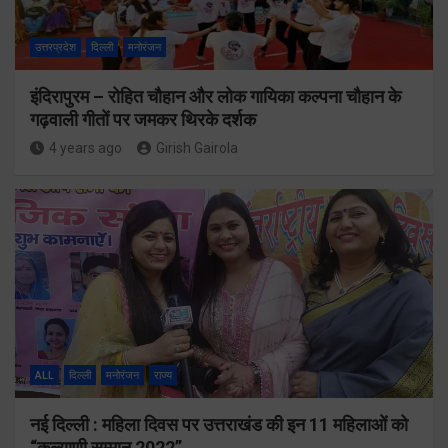
उत्तरप्रदेश
दिल्ली
मनोरंजन
इंदिरापुरम – रोहित चौहान और लोक गायिका कल्पना चौहान के
गढ़वाली गीतों पर जमकर थिरके दर्शक
4 years ago
Girish Gairola
ALL
दिल्ली
मनोरंजन
राज्य
नई दिल्ली : महिला दिवस पर उत्तराखंड की इन 11 महिलाओं को
“कल्याणी सम्मान 2022”