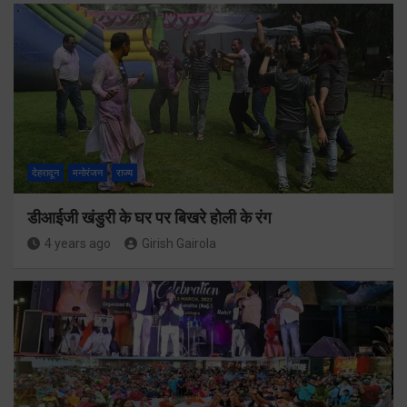
देहरादून
मनोरंजन
राज्य
डीआईजी खंडुरी के घर पर बिखरे होली के रंग
4 years ago
Girish Gairola