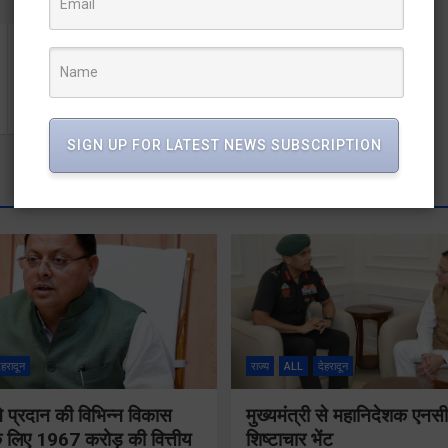
बच्चियां चुराने का आरोप लगाकर युवकों ने साधू को दौड़ा-दौड़ा कर
पीटा
SIGN UP FOR LATEST NEWS SUBSCRIPTION
ेहरादून
राज्य
ALL
देहरादून
 ने प्रदान की विभिन्न विकास
मुख्यमंत्री से महानिदेशक एनस
 लिए 1967 करोड़ की वित्तीय
शिष्टाचार भेंट