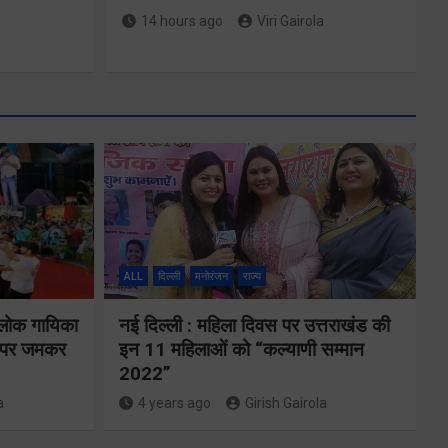
14 hours ago
Viri Gairola
मुख्यमंत्री ने
्षा और
प्रदान की विभिन्न
विकास योजनाओं
ALL
दिल्ली
मनोरंजन
राज्य
्वय
के लिए 1967
 लोक गायिका
नई दिल्ली : महिला दिवस पर उत्तराखंड की
र्वक
करोड़ की वित्तीय
ों पर जमकर
इन 11 महिलाओं को “कल्याणी सम्मान
रही
2022”
स्वीकृति
ा
a
4 years ago
Girish Gairola
Share Now