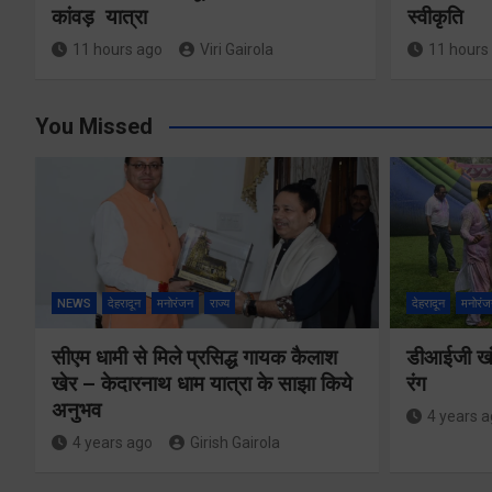
कांवड़ यात्रा
स्वीकृति
11 hours ago
Viri Gairola
11 hours
You Missed
NEWS
देहरादून
मनोरंजन
राज्य
देहरादून
मनोरंज
सीएम धामी से मिले प्रसिद्ध गायक कैलाश
डीआईजी खंड
खेर – केदारनाथ धाम यात्रा के साझा किये
रंग
अनुभव
4 years 
4 years ago
Girish Gairola