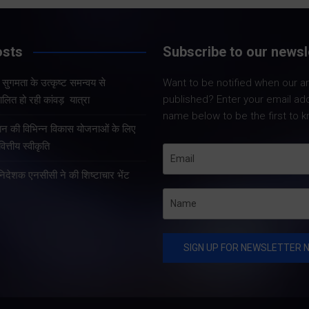
Share Now
Share Now
osts
Subscribe to our newsl
और सुगमता के उत्कृष्ट समन्वय से
Want to be notified when our art
Share Nowदेहरादून
Share Nowदेहरादून। मुख्य
published? Enter your email ad
लित हो रही कांवड़ यात्रा
मुख्यमंत्री पुष्कर सिंह 
सचिव आनंद बर्द्धन ने गुरुवार को
name below to be the first to k
कुशल नेतृत्व एवं राज्
राज्य आपातकालीन परिचालन
्रदान की विभिन्न विकास योजनाओं के लिए
प्रभावी व्यवस्थाओं के 
केंद्र पहुंचकर प्रदेश में लगातार
त्तीय स्वीकृति
उत्तराखंड में कांवड़ यात्
हो रही वर्षा तथा बारिश के कारण
तरह व्यवस्थित, सुरक्षि
हानिदेशक एनसीसी ने की शिष्टाचार भेंट
उत्पन्न स्थिति की विस्तृत समीक्षा
सुचारु रूप से संचालित
की।…