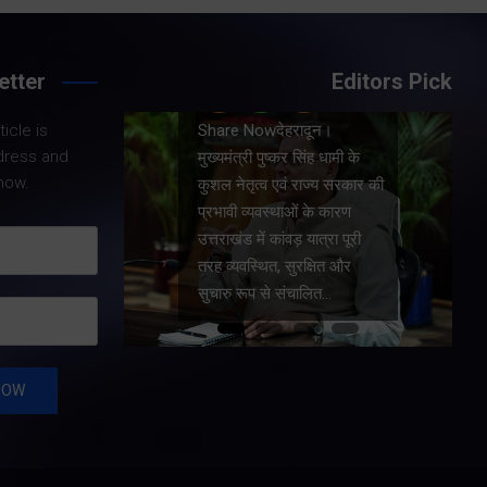
etter
Editors Pick
Share Nowदेहरादून।
icle is
।
मुख्यमंत्री पुष्कर सिंह धामी ने
dress and
धामी के
प्रदेश में शहरी आधारभूत
now.
य सरकार की
सुविधाओं के सुदृढ़ीकरण तथा
कारण
जीआईएस आधारित जल-निकासी
रा पूरी
योजना के लिए कुल 1967 करोड़
त और
की वित्तीय स्वीकृति प्रदान की है।
…
…