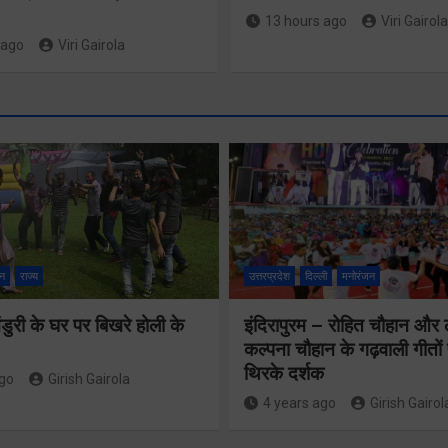
13 hours ago
Viri Gairola
 ago
Viri Gairola
श्रद्धा, सुरक
सुगमता के
न
राज्य
उत्तरप्रदेश
दिल्ली
मनोरंजन
उत्कृष्ट समन
ुरी के घर पर बिखरे होली के
इंदिरापुरम – रोहित चौहान और
से सफलतापू
24×7 अलर्ट मोड
कल्पना चौहान के गढ़वाली गीत
संचालित हो 
थिरके दर्शक
में रहें अधिकारीः
ago
Girish Gairola
कांवड़ यात्र
4 years ago
Girish Gairol
मुख्य सचिव