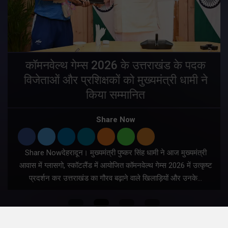
य
कॉमनवेल्थ गेम्स 2026 के उत्तराखंड के पदक
विजेताओं और प्रशिक्षकों को मुख्यमंत्री धामी ने
किया सम्मानित
य
Share Now
Share Nowदेहरादून। मुख्यमंत्री पुष्कर सिंह धामी ने आज मुख्यमंत्री
आवास में ग्लासगो, स्कॉटलैंड में आयोजित कॉमनवेल्थ गेम्स 2026 में उत्कृष्ट
प्रदर्शन कर उत्तराखंड का गौरव बढ़ाने वाले खिलाड़ियों और उनके…