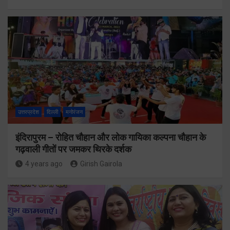
उत्तरप्रदेश
दिल्ली
मनोरंजन
इंदिरापुरम – रोहित चौहान और लोक गायिका कल्पना चौहान के
गढ़वाली गीतों पर जमकर थिरके दर्शक
4 years ago
Girish Gairola