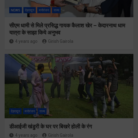
NEWS
देहरादून
मनोरंजन
राज्य
सीएम धामी से मिले प्रसिद्ध गायक कैलाश खेर – केदारनाथ धाम
यात्रा के साझा किये अनुभव
4 years ago
Girish Gairola
देहरादून
मनोरंजन
राज्य
डीआईजी खंडुरी के घर पर बिखरे होली के रंग
4 years ago
Girish Gairola