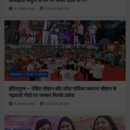
डीआईजी खंडुरी के घर पर बिखरे होली के रंग
4 years ago
Girish Gairola
उत्तरप्रदेश
दिल्ली
मनोरंजन
इंदिरापुरम – रोहित चौहान और लोक गायिका कल्पना चौहान के
गढ़वाली गीतों पर जमकर थिरके दर्शक
4 years ago
Girish Gairola