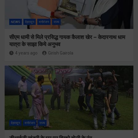
NEWS
देहरादून
मनोरंजन
राज्य
सीएम धामी से मिले प्रसिद्ध गायक कैलाश खेर – केदारनाथ धाम
यात्रा के साझा किये अनुभव
4 years ago
Girish Gairola
देहरादून
मनोरंजन
राज्य