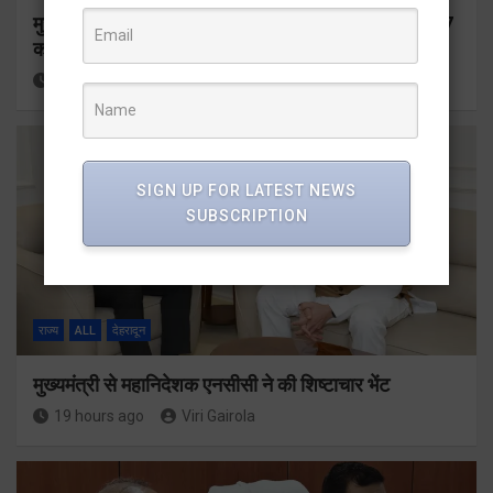
मुख्यमंत्री ने प्रदान की विभिन्न विकास योजनाओं के लिए 1967
करोड़ की वित्तीय स्वीकृति
17 hours ago
Viri Gairola
SIGN UP FOR LATEST NEWS
SUBSCRIPTION
राज्य
ALL
देहरादून
मुख्यमंत्री से महानिदेशक एनसीसी ने की शिष्टाचार भेंट
19 hours ago
Viri Gairola