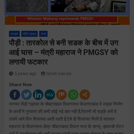
क्राइम
पौड़ी गढ़वाल
राज्य
पौड़ी : तारकोल से बनी सडक के बीच में उग
आई घास – मंत्री महाराज ने PMGSY को
लगायी फटकार
5 years ago
Girish Gairola
Share Now
जनपद पौड़ी गढ़वाल के चौबटाखाल विधानसभा केउत्तराखंड में सड़क निर्माण
के कार्यों में गुणवत्ता की कमी कोई नई बात नहीं है,जितनी भी सड़कें बनी है
उसमें आये दिन शिकायत आती रहती है,ऐसे ही शिकायत मिली है सतपाल
महाराज के विधानसभा क्षेत्र चौबटाखाल विधान सभा के सान्यू -झकरबौ मोटर
मार्ग में डामरीकरण की जहाँ प्रधान मंत्री ग्राम सड़क योजना के तहत सड़क