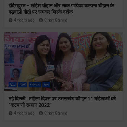
इंदिरापुरम – रोहित चौहान और लोक गायिका कल्पना चौहान के
गढ़वाली गीतों पर जमकर थिरके दर्शक
4 years ago
Girish Gairola
ALL
दिल्ली
मनोरंजन
राज्य
नई दिल्ली : महिला दिवस पर उत्तराखंड की इन 11 महिलाओं को
“कल्याणी सम्मान 2022”
4 years ago
Girish Gairola