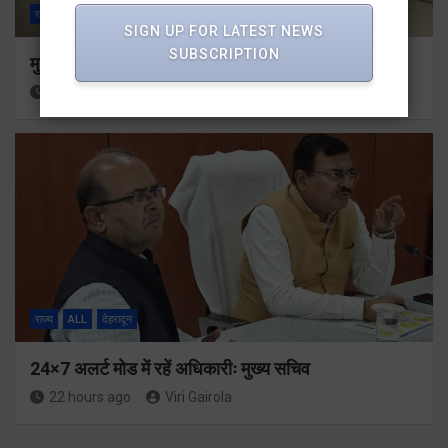
राज्य
ALL
देहरादून
SIGN UP FOR LATEST NEWS
SUBSCRIPTION
मुख्यमंत्री से महानिदेशक एनसीसी ने की शिष्टाचार भेंट
21 hours ago
Viri Gairola
राज्य
ALL
देहरादून
24×7 अलर्ट मोड में रहें अधिकारीः मुख्य सचिव
22 hours ago
Viri Gairola