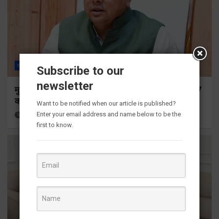
राज्य
ALL
देहरादून
Subscribe to our
newsletter
मुख्यमंत्री ने प्रदान की विभिन्न विकास योजनाओं के लिए 1967
करोड़ की वित्तीय स्वीकृति
Want to be notified when our article is published?
Enter your email address and name below to be the
19 hours ago
Viri Gairola
first to know.