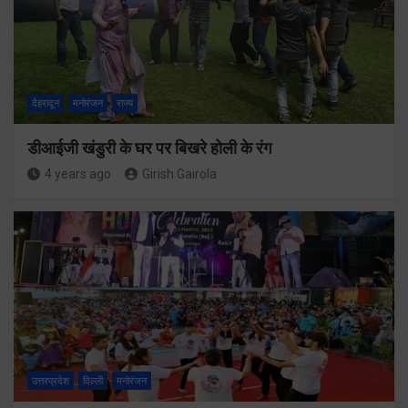
देहरादून
मनोरंजन
राज्य
डीआईजी खंडुरी के घर पर बिखरे होली के रंग
4 years ago
Girish Gairola
उत्तरप्रदेश
दिल्ली
मनोरंजन