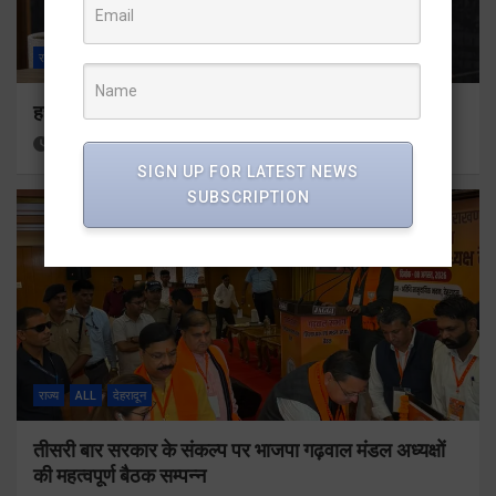
राज्य
ALL
देहरादून
हर घर तिरंगा अभियान को जन-जन तक पहुंचाने की तैयारी
12 hours ago
Viri Gairola
SIGN UP FOR LATEST NEWS
SUBSCRIPTION
राज्य
ALL
देहरादून
तीसरी बार सरकार के संकल्प पर भाजपा गढ़वाल मंडल अध्यक्षों
की महत्वपूर्ण बैठक सम्पन्न