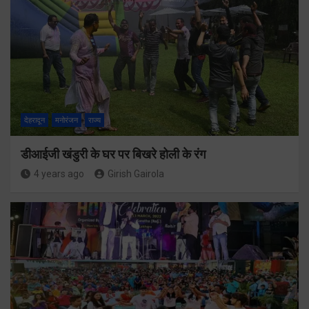
देहरादून
मनोरंजन
राज्य
डीआईजी खंडुरी के घर पर बिखरे होली के रंग
4 years ago
Girish Gairola