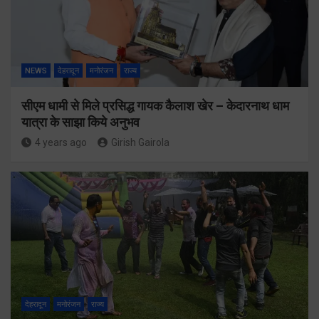
NEWS
देहरादून
मनोरंजन
राज्य
सीएम धामी से मिले प्रसिद्ध गायक कैलाश खेर – केदारनाथ धाम
यात्रा के साझा किये अनुभव
4 years ago
Girish Gairola
देहरादून
मनोरंजन
राज्य