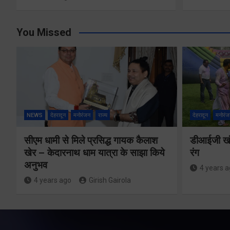
You Missed
NEWS
देहरादून
मनोरंजन
राज्य
देहरादून
मनोरंज
सीएम धामी से मिले प्रसिद्ध गायक कैलाश
डीआईजी खंड
खेर – केदारनाथ धाम यात्रा के साझा किये
रंग
अनुभव
4 years 
4 years ago
Girish Gairola