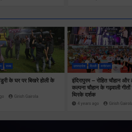
मुख्य सचिव 
मतदाता सुनवाई में
सभी बड़े
लापरवाही बर्दाश्त
प्रोजेक्ट्स 
नहीं, आयोग के
निर्माण कार्य
न
राज्य
उत्तरप्रदेश
दिल्ली
मनोरंजन
निर्देशों का शत-
नियमित सम
प्रतिशत पालन
ुरी के घर पर बिखरे होली के
इंदिरापुरम – रोहित चौहान और
पूर्ण किए जान
कल्पना चौहान के गढ़वाली गीत
सुनिश्चित करेंः
निर्देश दिए
थिरके दर्शक
ago
Girish Gairola
गढ़वाल आयुक्त
4 years ago
Girish Gairol
Share Now
Share Now