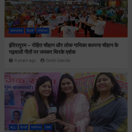
उत्तरप्रदेश
दिल्ली
मनोरंजन
इंदिरापुरम – रोहित चौहान और लोक गायिका कल्पना चौहान के
गढ़वाली गीतों पर जमकर थिरके दर्शक
4 years ago
Girish Gairola
ALL
दिल्ली
मनोरंजन
राज्य