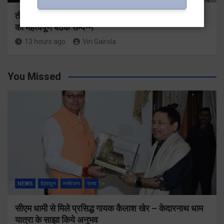
तीसरी बार सरकार के संकल्प पर भाजपा गढ़वाल मंडल अध्यक्षों
की महत्वपूर्ण बैठक सम्पन्न
13 hours ago
Viri Gairola
You Missed
NEWS
देहरादून
मनोरंजन
राज्य
सीएम धामी से मिले प्रसिद्ध गायक कैलाश खेर – केदारनाथ धाम
यात्रा के साझा किये अनुभव