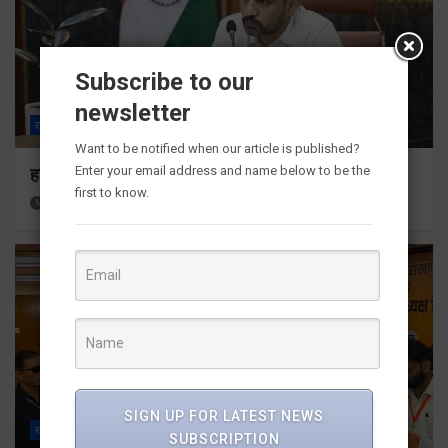
Subscribe to our
newsletter
राज्य
ALL
देहरादून
Want to be notified when our article is published?
Enter your email address and name below to be the
हर घर तिरंगा अभियान को जन-जन तक पहुंचाने की तैयारी
first to know.
12 hours ago
Viri Gairola
SIGN UP FOR LATEST NEWS
राज्य
ALL
देहरादून
SUBSCRIPTION